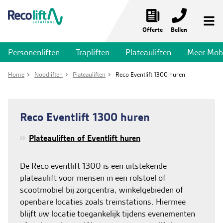
Offerte
Bellen
Personenliften
Trapliften
Plateauliften
Meer Mobil
Noodliften
Home
Noodliften
Plateauliften
Reco Eventlift 1300 huren
Personenliften
Trapliften
Reco Eventlift 1300 huren
Plateauliften
Plateauliften of Eventlift huren
Meer mobiliteit
Liftservices
De Reco eventlift 1300 is een uitstekende
plateaulift voor mensen in een rolstoel of
Toepassingen
scootmobiel bij zorgcentra, winkelgebieden of
openbare locaties zoals treinstations. Hiermee
Nieuws & Projecten
blijft uw locatie toegankelijk tijdens evenementen