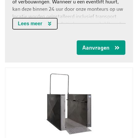
Contact & Storingen
of verbouwingen. Wanneer u een eventlift huurt,
kan deze binnen 24 uur door onze monteurs op uw
Vacatures
locatie worden geïnstalleerd inclusief transport.
Dankzij de snelle installatie kunnen we de lift snel
NL
Lees meer
en precies optijd opleveren voor uw project.
Aanvragen