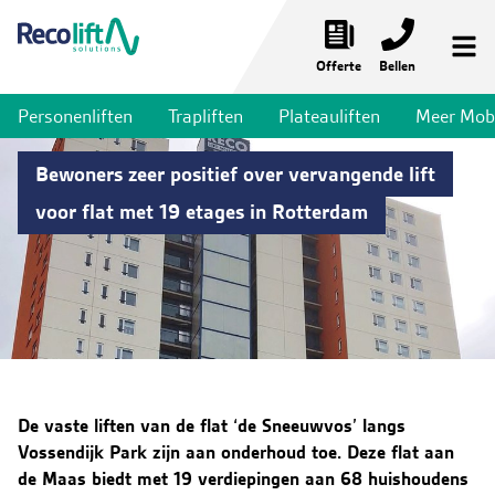
Offerte
Bellen
Personenliften
Trapliften
Plateauliften
Meer Mobil
Noodliften
Bewoners zeer positief over vervangende lift
Personenliften
voor flat met 19 etages in Rotterdam
Trapliften
Plateauliften
Meer mobiliteit
Liftservices
Toepassingen
De vaste liften van de flat ‘de Sneeuwvos’ langs
Vossendijk Park zijn aan onderhoud toe. Deze flat aan
Nieuws & Projecten
de Maas biedt met 19 verdiepingen aan 68 huishoudens