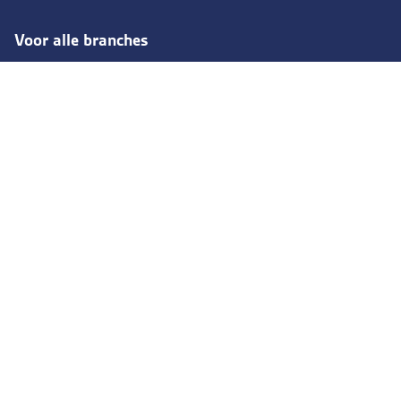
Voor alle branches
Woningcorporaties
Renovaties
Infra
Rail
Evenementen
Zorg
Retail
Blijf op de hoogte
Facebook
YouTube