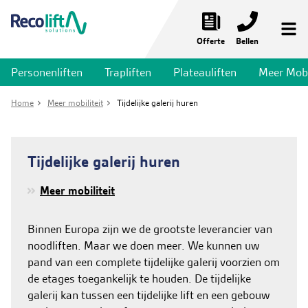
Offerte
Bellen
Personenliften
Trapliften
Plateauliften
Meer Mobil
Noodliften
Home
Meer mobiliteit
Tijdelijke galerij huren
Personenliften
Trapliften
Tijdelijke galerij huren
Plateauliften
Meer mobiliteit
Meer mobiliteit
Liftservices
Binnen Europa zijn we de grootste leverancier van
noodliften. Maar we doen meer. We kunnen uw
Toepassingen
pand van een complete tijdelijke galerij voorzien om
de etages toegankelijk te houden. De tijdelijke
Nieuws & Projecten
galerij kan tussen een tijdelijke lift en een gebouw