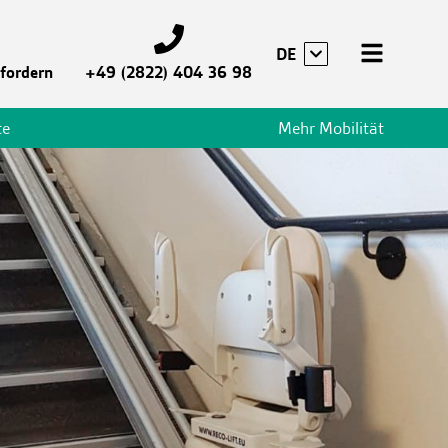
DE
fordern
+49 (2822) 404 36 98
te
Mehr Mobilität
Notaufzüge
Temporäre Personenlifte
Treppenlifte
Plattformlifte
Mehr Mobilität
Dienstleistungen
Anwendungen
Aktuelles & Projekte