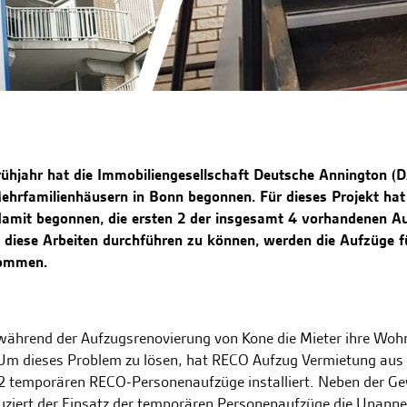
ühjahr hat die Immobiliengesellschaft Deutsche Annington (D
ehrfamilienhäusern in Bonn begonnen. Für dieses Projekt hat
amit begonnen, die ersten 2 der insgesamt 4 vorhandenen A
 diese Arbeiten durchführen zu können, werden die Aufzüge 
nommen.
während der Aufzugsrenovierung von Kone die Mieter ihre Wohn
 Um dieses Problem zu lösen, hat RECO Aufzug Vermietung aus
n 2 temporären RECO-Personenaufzüge installiert. Neben der G
uziert der Einsatz der temporären Personenaufzüge die Unanne