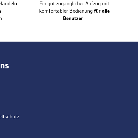
 Handeln.
Ein gut zugänglicher Aufzug mit
n
komfortabler Bedienung
für alle
n
.
Benutzer
.
ons
eltschutz