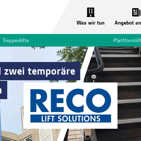
Was wir tun
Angebot an
Treppenlifte
Plattformlif
l zwei temporäre
n