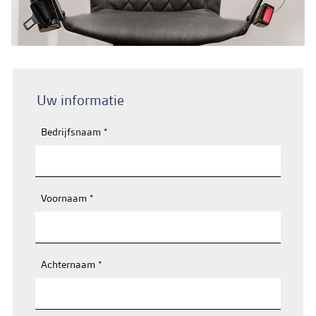
Contact & Storingen
Vacatures
NL
Uw informatie
Bedrijfsnaam
*
Voornaam
*
Achternaam
*