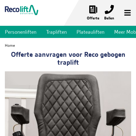
Offerte
Bellen
Personenliften
Trapliften
Plateauliften
Meer Mobil
Noodliften
Home
Personenliften
Offerte aanvragen voor Reco gebogen
traplift
Trapliften
Plateauliften
Meer mobiliteit
Liftservices
Toepassingen
Nieuws & Projecten