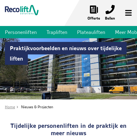
Offerte
Bellen
Personenliften
Trapliften
Plateauliften
Meer Mobil
Noodliften
Praktijkvoorbeelden en nieuws over tijdelijke
Personenliften
liften
Trapliften
Plateauliften
Meer mobiliteit
Liftservices
Home
Nieuws & Projecten
Toepassingen
Tijdelijke personenliften in de praktijk en
Nieuws & Projecten
meer nieuws